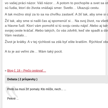
vo vašej práci názor. Váš názor… A potom to pochopíte a svet sa ot
sú ľudia, ktorí do života vnášajú smer. Svetlo… Ukazujú cestu.
A tak možno stojí za to sa na chvíľku zastaviť. A žiť tak, aby sme si
Žiť tak, aby sme si našli čas aj spomenúť si… Na svoj život, na všet
a hlavne ľudí. Ktorí vám pomohli si tú svoju cestu nájsť. Alebo aj ta
svojej ceste kráčať. Alebo takých, čo vás zdvihli, keď ste spadli a dá
Vám nestalo…
Život je krátky. A v tej rýchlosti sa zdá byť ešte kratším. Rýchlosť 
A to je asi veľmi zle… Mám taký pocit.
«
Blog č. 18 – Prečo cestovať…
Debata ( 2 príspevky )
Preto sa musí žiť pomaly. Kto môže, nech... ...
Pekné ...