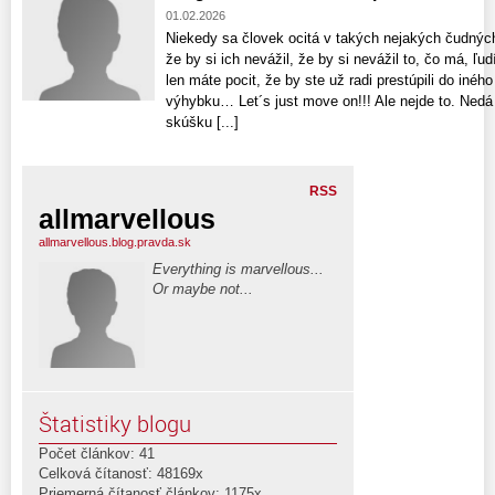
01.02.2026
Niekedy sa človek ocitá v takých nejakých čudnýc
že by si ich nevážil, že by si nevážil to, čo má, ľ
len máte pocit, že by ste už radi prestúpili do iného
výhybku… Let´s just move on!!! Ale nejde to. Nedá
skúšku [...]
RSS
allmarvellous
allmarvellous.blog.pravda.sk
Everything is marvellous...
Or maybe not...
Štatistiky blogu
Počet článkov: 41
Celková čítanosť: 48169x
Priemerná čítanosť článkov: 1175x