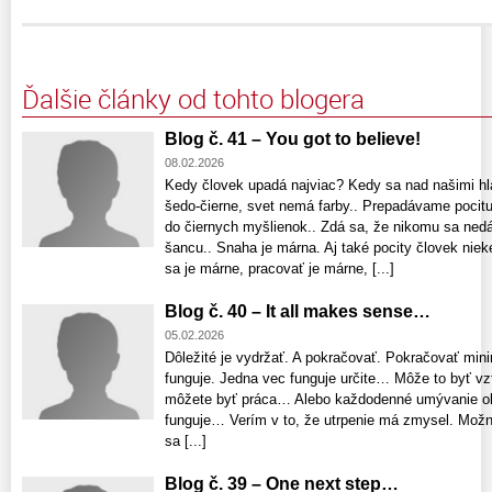
Ďalšie články od tohto blogera
Blog č. 41 – You got to believe!
08.02.2026
Kedy človek upadá najviac? Kedy sa nad našimi h
šedo-čierne, svet nemá farby.. Prepadávame pocit
do čiernych myšlienok.. Zdá sa, že nikomu sa nedá
šancu.. Snaha je márna. Aj také pocity človek niek
sa je márne, pracovať je márne, [...]
Blog č. 40 – It all makes sense…
05.02.2026
Dôležité je vydržať. A pokračovať. Pokračovať min
funguje. Jedna vec funguje určite… Môže to byť vz
môžete byť práca… Alebo každodenné umývanie oki
funguje… Verím v to, že utrpenie má zmysel. Možno
sa [...]
Blog č. 39 – One next step…