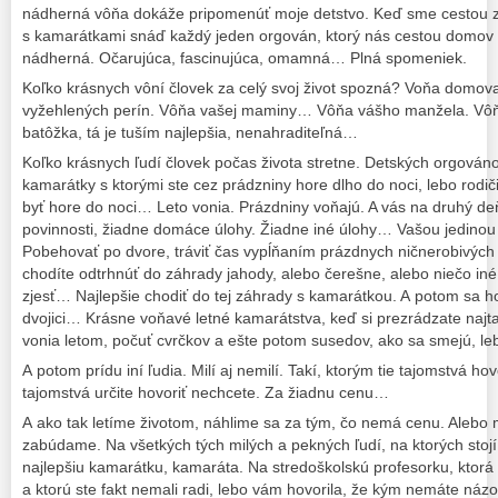
nádherná vôňa dokáže pripomenúť moje detstvo. Keď sme cestou zo
s kamarátkami snáď každý jeden orgován, ktorý nás cestou domov
nádherná. Očarujúca, fascinujúca, omamná… Plná spomeniek.
Koľko krásnych vôní človek za celý svoj život spozná? Voňa domov
vyžehlených perín. Vôňa vašej maminy… Vôňa vášho manžela. Vô
batôžka, tá je tuším najlepšia, nenahraditeľná…
Koľko krásnych ľudí človek počas života stretne. Detských orgováno
kamarátky s ktorými ste cez prádzniny hore dlho do noci, lebo rod
byť hore do noci… Leto vonia. Prázdniny voňajú. A vás na druhý de
povinnosti, žiadne domáce úlohy. Žiadne iné úlohy… Vašou jedinou ú
Pobehovať po dvore, tráviť čas vypĺňaním prázdnych ničnerobivých m
chodíte odtrhnúť do záhrady jahody, alebo čerešne, alebo niečo iné,
zjesť… Najlepšie chodiť do tej záhrady s kamarátkou. A potom sa ho
dvojici… Krásne voňavé letné kamarátstva, keď si prezrádzate najt
vonia letom, počuť cvrčkov a ešte potom susedov, ako sa smejú, leb
A potom prídu iní ľudia. Milí aj nemilí. Takí, ktorým tie tajomstvá hov
tajomstvá určite hovoriť nechcete. Za žiadnu cenu…
A ako tak letíme životom, náhlime sa za tým, čo nemá cenu. Aleb
zabúdame. Na všetkých tých milých a pekných ľudí, na ktorých stojí
najlepšiu kamarátku, kamaráta. Na stredoškolskú profesorku, ktorá
a ktorú ste fakt nemali radi, lebo vám hovorila, že kým nemáte náz