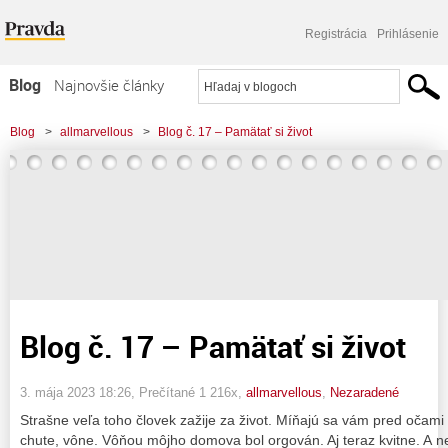
Registrácia
Prihlásenie
Blog
Najnovšie články
Najčítanejšie články
Blog
>
allmarvellous
>
Blog č. 17 – Pamätať si život
Najkomentovanejšie články
Zoznam blogov
Komerčné blogy
Blog č. 17 – Pamätať si život
3. mája 2023 18:26
, Prečítané 1 216x,
allmarvellous
,
Nezaradené
Strašne veľa toho človek zažije za život. Míňajú sa vám pred očami ľ
chute, vône. Vôňou môjho domova bol orgován. Aj teraz kvitne. A n